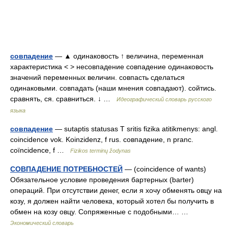
совпадение
— ▲ одинаковость ↑ величина, переменная
характеристика < > несовпадение совпадение одинаковость
значений переменных величин. совпасть сделаться
одинаковыми. совпадать (наши мнения совпадают). сойтись.
сравнять, ся. сравниться. ↓ …
Идеографический словарь русского
языка
совпадение
— sutaptis statusas T sritis fizika atitikmenys: angl.
coincidence vok. Koinzidenz, f rus. совпадение, n pranc.
coïncidence, f …
Fizikos terminų žodynas
СОВПАДЕНИЕ ПОТРЕБНОСТЕЙ
— (coincidence of wants)
Обязательное условие проведения бартерных (barter)
операций. При отсутствии денег, если я хочу обменять овцу на
козу, я должен найти человека, который хотел бы получить в
обмен на козу овцу. Сопряженные с подобными… …
Экономический словарь