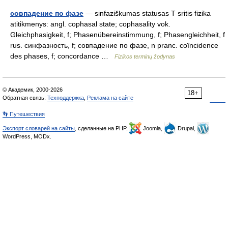
совпадение по фазе
— sinfaziškumas statusas T sritis fizika
atitikmenys: angl. cophasal state; cophasality vok.
Gleichphasigkeit, f; Phasenübereinstimmung, f; Phasengleichheit, f
rus. синфазность, f; совпадение по фазе, n pranc. coïncidence
des phases, f; concordance …
Fizikos terminų žodynas
© Академик, 2000-2026
18+
Обратная связь:
Техподдержка
,
Реклама на сайте
👣 Путешествия
Экспорт словарей на сайты
, сделанные на PHP,
Joomla,
Drupal,
WordPress, MODx.