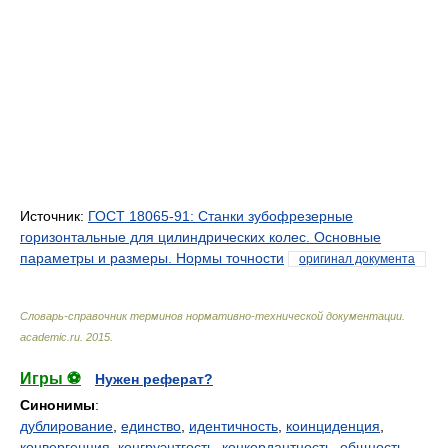
Источник:
ГОСТ 18065-91: Станки зубофрезерные
горизонтальные для цилиндрических колес. Основные
параметры и размеры. Нормы точности
оригинал документа
Словарь-справочник терминов нормативно-технической документации
.
academic.ru
.
2015
.
Игры ⚽
Нужен реферат?
Синонимы
:
дублирование
,
единство
,
идентичность
,
коинциденция
,
конвергенция
,
конгруэнтгость
,
конкордантность
,
общность
,