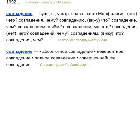
1992 …
Толковый словарь Ожегова
совпадение
— сущ., с., употр. сравн. часто Морфология: (нет)
чего? совпадения, чему? совпадению, (вижу) что? совпадение,
чем? совпадением, о чём? о совпадении; мн. что? совпадения,
(нет) чего? совпадений, чему? совпадениям, (вижу) что?
совпадения, чем?… …
Толковый словарь Дмитриева
совпадение
— • абсолютное совпадение • невероятное
совпадение • полное совпадение • совершеннейшее
совпадение …
Словарь русской идиоматики