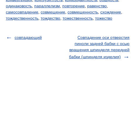
одинаковость
,
параллелизм
,
повторение
,
равенство
,
самосовпадение
,
совмещение
,
совмещенность
,
схождение
,
тождественность
,
тождество
,
тожественность
,
тожество
совпадающий
Совпадение оси отверстия
пиноли задней бабки с осью
вращения шпинделя передней
бабки (шпинделя изделия)